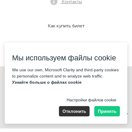
Контакты
Как купить билет
Мы принимаем:
Мы используем файлы cookie
We use our own, Microsoft Clarity and third-party cookies
©2026 «KONTRAMARKA OÜ» Все права защищены
to personalize content and to analyze web traffic.
Узнайте больше о файлах cookie
Настройки файлов cookie
Отклонить
Принять
Harju maakond, Tallinn, Kesklinna linnaosa, Pärnu mnt 139b, 11317
Estonia. Company Nr: 14693656