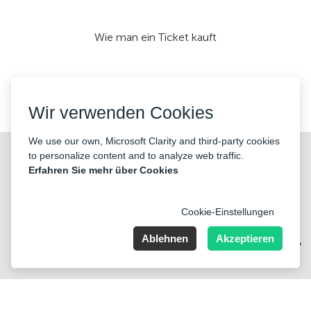
Wie man ein Ticket kauft
Wir akzeptieren:
Wir verwenden Cookies
We use our own, Microsoft Clarity and third-party cookies
©2026 «KONTRAMARKA OÜ» Alle Rechte vorbehalten
to personalize content and to analyze web traffic.
Erfahren Sie mehr über Cookies
Cookie-Einstellungen
Ablehnen
Akzeptieren
Harju maakond, Tallinn, Kesklinna linnaosa, Pärnu mnt 139b, 11317
Estonia. Company Nr: 14693656