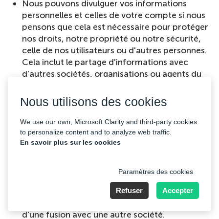
Nous pouvons divulguer vos informations
personnelles et celles de votre compte si nous
pensons que cela est nécessaire pour protéger
nos droits, notre propriété ou notre sécurité,
celle de nos utilisateurs ou d'autres personnes.
Cela inclut le partage d'informations avec
d'autres sociétés, organisations ou agents du
client pour se protéger contre la fraude.
Toutefois, cela ne s'applique pas à la vente, à la
Nous utilisons des cookies
location, au partage ou à toute autre
divulgation commerciale d'informations
We use our own, Microsoft Clarity and third-party cookies
personnelles en violation des obligations
to personalize content and to analyze web traffic.
En savoir plus sur les cookies
énoncées dans la présente politique de
confidentialité.
Vos informations personnelles et celles de
Paramètres des cookies
votre compte peuvent également être
divulguées dans le cadre de la vente d'une
Refuser
Accepter
partie ou de la totalité de notre activité ou
d'une fusion avec une autre société.