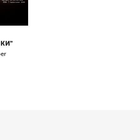
Я
КИ"
er
1