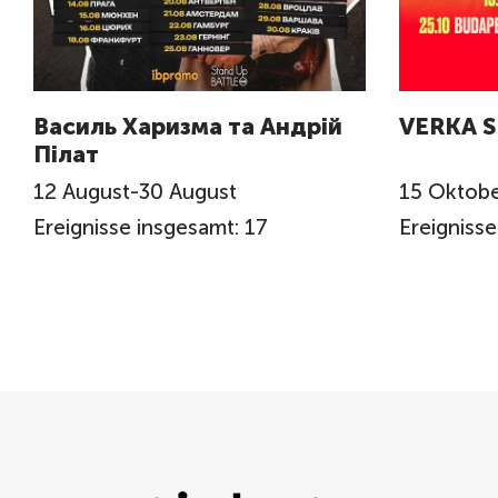
Василь Харизма та Андрій
VERKA 
Пілат
12
August
-
30
August
15
Oktobe
Ereignisse insgesamt: 17
Ereignisse