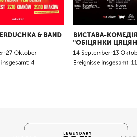
SERDUCHKA & BAND
ВИСТАВА-КОМЕДІ
"ОБІЦЯНКИ ЦЯЦЯН
r
-
27
Oktober
14
September
-
13
Oktob
 insgesamt: 4
Ereignisse insgesamt: 1