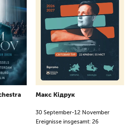
chestra
Макс Кідрук
30
September
-
12
November
Ereignisse insgesamt: 26