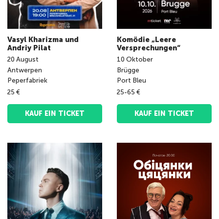
Vasyl Kharizma und
Komödie „Leere
Andriy Pilat
Versprechungen“
20
August
10
Oktober
Antwerpen
Brügge
Peperfabriek
Port Bleu
25 €
25-65 €
KAUF EIN TICKET
KAUF EIN TICKET