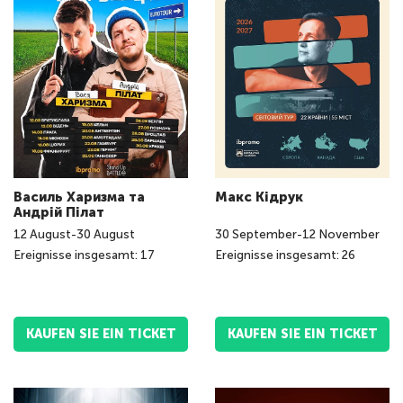
Василь Харизма та
Макс Кідрук
Андрій Пілат
12
August
-
30
August
30
September
-
12
November
Ereignisse insgesamt: 17
Ereignisse insgesamt: 26
KAUFEN SIE EIN TICKET
KAUFEN SIE EIN TICKET