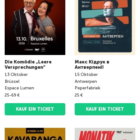
Die Komödie „Leere
Макс Кідрук в
Versprechungen“
Антверпені!
13
Oktober
15
Oktober
Brüssel
Antwerpen
Espace Lumen
Peperfabriek
25-69 €
25 €
KAUF EIN TICKET
KAUF EIN TICKET