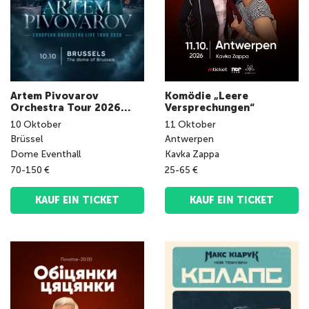
Artem Pivovarov
Komödie „Leere
Orchestra Tour 2026
Versprechungen“
(Bruxelles)
10
Oktober
11
Oktober
Brüssel
Antwerpen
Dome Eventhall
Kavka Zappa
70-150 €
25-65 €
KAUF EIN TICKET
KAUF EIN TICKET