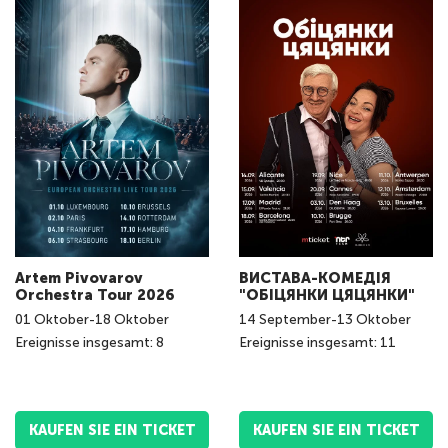
Artem Pivovarov
ВИСТАВА-КОМЕДІЯ
Orchestra Tour 2026
"ОБІЦЯНКИ ЦЯЦЯНКИ"
01
Oktober
-
18
Oktober
14
September
-
13
Oktober
Ereignisse insgesamt: 8
Ereignisse insgesamt: 11
KAUFEN SIE EIN TICKET
KAUFEN SIE EIN TICKET