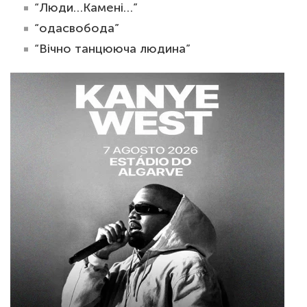
“Люди…Камені…”
“одасвобода”
“Вічно танцююча людина”