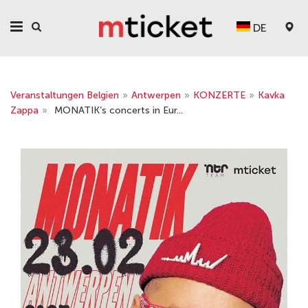
DE
Veranstaltungen Belgien
»
Antwerpen
»
KONZERTE
»
Kavka
Zappa
»
MONATIK’s concerts in Eur...