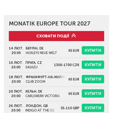
MONATIK EUROPE TOUR 2027
СХОВАТИ ПОДІЇ
14 ЛЮТ.
БЕРЛІН, DE
КУПИТИ
65
EUR
20:00
HUXLEYS NEUE WELT
16 ЛЮТ.
ПРАГА, CZ
КУПИТИ
1300-1700
CZK
20:00
SASAZU
18 ЛЮТ.
ФРАНКФУРТ-НА-МАЙНІ, DE
КУПИТИ
65
EUR
20:00
CLUB ZOOM
20 ЛЮТ.
КЕЛЬН, DE
КУПИТИ
65
EUR
20:00
CARLSWERK VICTORIA
26 ЛЮТ.
ЛОНДОН, GB
КУПИТИ
55-110
GBP
20:00
INDIGO AT THE O2