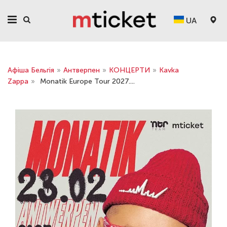
UA
Афіша Бельгія
»
Антверпен
»
КОНЦЕРТИ
»
Kavka
Zappa
»
Monatik Europe Tour 2027....