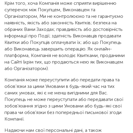
Крім того, хоча Компанія може сприяти вирішенню
суперечок між Покупцем, Виконавцем та
Організатором, Ми не контролюємо та не гарантуємо
наявність, якість або законність Квитків; безпека на
обраних Вами Заходах; правдивість або достовірність
інформації про Події; здатність Виконавців продавати
Квитки або Покупців оплачувати їх; або що Покупець
або Виконавець завершить операцію. Як онлайн-
платформа, Компанія не володіє Квитками, проданими
на Сайті (крім тих, що продаються нею як Виконавцем
або Організатором).
Компанія може переуступити або передати права та
обов’язки за цими Умовами в будь-який час на тих
самих умовах, які є не менш вигідними для Вас.
Покупець не може переуступати або передавати свої
зобов'язання згідно з цими Умовами або будь-які свої
права чи обов'язки без попередньої письмової згоди
Компанії.
Надаючи нам свої персональні дані, а також