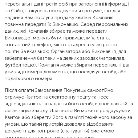
персональні дані третіх осіб при заповненні інформації
на Сайті, Покупець погоджується і розуміє, що для
надання Вам послуг з продажу квитків Компанія
повинна передати їх Виконавцю. Серед персональних
даних, які Компанія збирає та може передати
Виконавцю, можуть бути: прізвище, ім’я, стать,
контактний телефон, місто та адреса електронної
пошти. За вказівкою Організатора або Виконавця, для
забезпечення безпеки на деяких заходах (наприклад,
футбол тощо), Компанія може збирати персональні дані
у вигляді номера документа, що посвідчує особу, або
податкового номера.
Після оплати Замовлення Покупець самостійно
отримує Квиток на електронну пошту та несе
відповідальність за надання його особі, відповідальній за
організацію Заходу. Для цього Ви можете роздрукувати
Квиток або зберегти його в пам’яті технічного засобу за
умови, що такий пристрій дозволяє відобразити
документ для контролю (сканування) системою
контролю доступу на місці проведення.