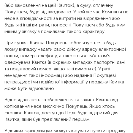
(або замовлення на цей Квиток), а суму, сплачену
Покупцем, буде відшкодовано. У той же час Компанія не
несе відповідальності за витрати на відрядження або
будь-які інші витрати, понесені Покупцем або будь-ким
іншим у зв'язку з помилками такого характеру.
При купівлі Квитка Покупець зобов'язується в будь-
якому випадку надати свою дійсну адресу електронної
пошти, номер телефону, а також своє ім'я та ім'я
одержувача Квитка (в окремих випадках паспортні дані
та податковий номер, якщо такі вимоги є). У разі
ненадання такої інформації або надання Покупцеві
неправдивої чи недійсної інформації у продажу Квитка
може бути відмовлено.
Відповідальність за збереження та захист Квитка від
копіювання несе виключно Покупець. Якщо хтось
скопіює Квиток, доступ до Події буде відкритий для
Квитка, який був пред’явлений першим.
У деяких юрисдикціях можуть існувати пункти продажу