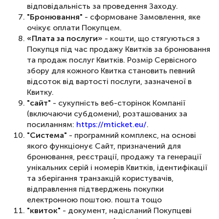
відповідальність за проведення Заходу.
"Бронювання"
- сформоване Замовлення, яке
очікує оплати Покупцем.
«Плата за послуги»
- кошти, що стягуються з
Покупця під час продажу Квитків за бронювання
та продаж послуг Квитків. Розмір Сервісного
збору для кожного Квитка становить певний
відсоток від вартості послуги, зазначеної в
Квитку.
"сайт"
- сукупність веб-сторінок Компанії
(включаючи субдомени), розташованих за
посиланням:
https://mticket.eu/
.
"Система"
- програмний комплекс, на основі
якого функціонує Сайт, призначений для
бронювання, реєстрації, продажу та генерації
унікальних серій і номерів Квитків, ідентифікації
та зберігання транзакцій користувачів,
відправлення підтверджень покупки
електронною поштою. пошта тощо
"квиток"
- документ, надісланий Покупцеві