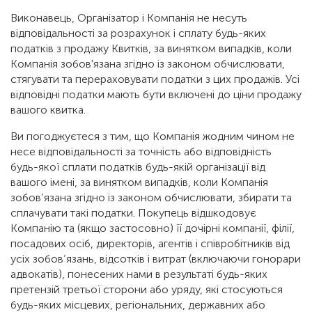
Виконавець, Організатор і Компанія не несуть
відповідальності за розрахунок і сплату будь-яких
податків з продажу Квитків, за винятком випадків, коли
Компанія зобов'язана згідно із законом обчислювати,
стягувати та перераховувати податки з цих продажів. Усі
відповідні податки мають бути включені до ціни продажу
вашого квитка.
Ви погоджуєтеся з тим, що Компанія жодним чином не
несе відповідальності за точність або відповідність
будь-якої сплати податків будь-якій організації від
вашого імені, за винятком випадків, коли Компанія
зобов’язана згідно із законом обчислювати, збирати та
сплачувати такі податки. Покупець відшкодовує
Компанію та (якщо застосовно) її дочірні компанії, філії,
посадових осіб, директорів, агентів і співробітників від
усіх зобов’язань, відсотків і витрат (включаючи гонорари
адвокатів), понесених нами в результаті будь-яких
претензій третьої сторони або уряду, які стосуються
будь-яких місцевих, регіональних, державних або