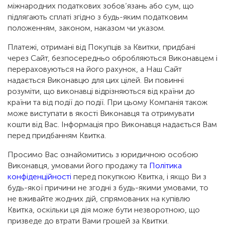
міжнародних податкових зобов’язань або сум, що
підлягають сплаті згідно з будь-яким податковим
положенням, законом, наказом чи указом.
Платежі, отримані від Покупців за Квитки, придбані
через Сайт, безпосередньо обробляються Виконавцем і
перераховуються на його рахунок, а Наш Сайт
надається Виконавцю для цих цілей. Ви повинні
розуміти, що виконавці відрізняються від країни до
країни та від події до події. При цьому Компанія також
може виступати в якості Виконавця та отримувати
кошти від Вас. Інформація про Виконавця надається Вам
перед придбанням Квитка.
Просимо Вас ознайомитись з юридичною особою
Виконавця, умовами його продажу та
Політика
конфіденційності
перед покупкою Квитка, і якщо Ви з
будь-якої причини не згодні з будь-якими умовами, то
не вживайте жодних дій, спрямованих на купівлю
Квитка, оскільки ця дія може бути незворотною, що
призведе до втрати Вами грошей за Квитки.