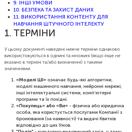
9. ІНШІ УМОВИ
10. БЕЗПЕКА ТА ЗАХИСТ ДАНИХ
11. ВИКОРИСТАННЯ КОНТЕНТУ ДЛЯ
НАВЧАННЯ ШТУЧНОГО ІНТЕЛЕКТУ
1. ТЕРМІНИ
У цьому документі наведені нижче терміни однаково
використовуються в однині та множині (якщо інше не
вказано в терміні та/або визначенні) з такими
значеннями:
«Моделі ШІ»
означає будь-які алгоритми,
моделі машинного навчання, нейронні мережі,
інші інтелектуальні системи, комп’ютерні
програми та їх похідні.
«Покупець» або «Ви»
- фізична або юридична
особа, яка користується послугами Компанії з
бронювання (за наявності) та видачі Квитків
відповідно до цих Умов.
"Подія"
- культурно-видовищний захід, у тому