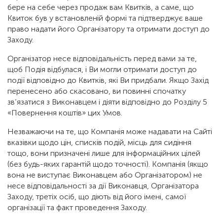
бере на себе через продаж вам Квитків, а саме, що
Квиток був у встановленій формі та підтверджує ваше
право надати його Організатору та отримати доступ до
Заходу.
Організатор несе відповідальність перед вами за те,
щоб Подія відбулася, і Ви могли отримати доступ до
події відповідно до Квитків, які Ви придбали. Якщо Захід
перенесено або скасовано, ви повинні спочатку
зв’язатися з Виконавцем і діяти відповідно до Розділу 5
«Повернення коштів» цих Умов.
Незважаючи на те, що Компанія може надавати на Сайті
вказівки щодо цін, списків подій, місць для сидіння
тощо, вони призначені лише для інформаційних цілей
(без будь-яких гарантій щодо точності). Компанія (якщо
вона не виступає Виконавцем або Організатором) не
несе відповідальності за дії Виконавця, Організатора
Заходу, третіх осіб, що діють від його імені, самої
організації та факт проведення Заходу.