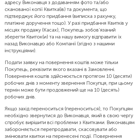
адресу Виконавця з додаванням фото та/або
сканованої копії Квитка(ів) та документа, що
підтверджує його придбання (виписка з рахунку,
платіжне доручення тощо). У разі придбання Квитків у
місцях продажу (Касах), Покупець зобов’язаний
зберегти Квиток(и) та на нашу вимогу відправити їх
назад Виконавцю або Компанії (згідно з нашими
інструкціями).
Подати заявку на повернення коштів може тільки
Покупець, реквізити якого вказані в Замовленні.
Повернення коштів здійснюється протягом 10 (десяти)
робочих днів з моменту звернення Покупця, при цьому
термін може бути продовжений ще на 10 (десять)
робочих днів.
Якщо захід переноситься (переноситься), то Покупцям
необхідно звернутися до Виконавця, який в свою чергу
спробує вирішити всі проблеми з Квитками. Виконавцям
забороняється перепродавати, скасовувати або
змінювати квитки на перенесені події. Повернення