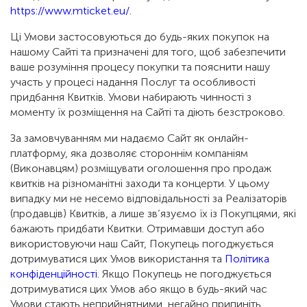
https://www.mticket.eu/
.
Ці Умови застосовуються до будь-яких покупок на
нашому Сайті та призначені для того, щоб забезпечити
ваше розуміння процесу покупки та пояснити нашу
участь у процесі надання Послуг та особливості
придбання Квитків. Умови набирають чинності з
моменту їх розміщення на Сайті та діють безстроково.
За замовчуванням ми надаємо Сайт як онлайн-
платформу, яка дозволяє стороннім компаніям
(Виконавцям) розміщувати оголошення про продаж
квитків на різноманітні заходи та концерти. У цьому
випадку ми не несемо відповідальності за Реалізаторів
(продавців) Квитків, а лише зв’язуємо їх із Покупцями, які
бажають придбати Квитки. Отримавши доступ або
використовуючи наш Сайт, Покупець погоджується
дотримуватися цих Умов використання та
Політика
конфіденційності
. Якщо Покупець не погоджується
дотримуватися цих Умов або якщо в будь-який час
Умови стають неприйнятними, негайно припиніть