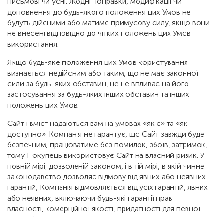
письмові чи усні. Жодні поправки, модифікації чи
доповнення до будь-якого положення цих Умов не
будуть дійсними або матиме примусову силу, якщо вони
не внесені відповідно до чітких положень цих Умов
використання.
Якщо будь-яке положення цих Умов користування
визнається недійсним або таким, що не має законної
сили за будь-яких обставин, це не впливає на його
застосування за будь-яких інших обставин та інших
положень цих Умов.
Сайт і вміст надаються вам на умовах «як є» та «як
доступно». Компанія не гарантує, що Сайт завжди буде
безпечним, працюватиме без помилок, збоїв, затримок,
тому Покупець використовує Сайт на власний ризик. У
повній мірі, дозволеній законом, і в тій мірі, в якій чинне
законодавство дозволяє відмову від явних або неявних
гарантій, Компанія відмовляється від усіх гарантій, явних
або неявних, включаючи будь-які гарантії прав
власності, комерційної якості, придатності для певної