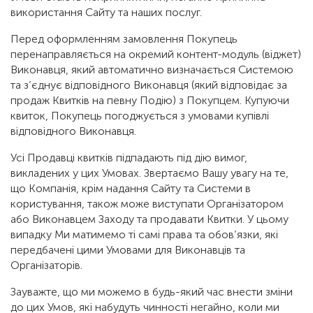
використання Сайту та наших послуг.
Перед оформленням замовлення Покупець
перенаправляється на окремий контент-модуль (віджет)
Виконавця, який автоматично визначається Системою
та з’єднує відповідного Виконавця (який відповідає за
продаж Квитків на певну Подію) з Покупцем. Купуючи
квиток, Покупець погоджується з умовами купівлі
відповідного Виконавця.
Усі Продавці квитків підпадають під дію вимог,
викладених у цих Умовах. Звертаємо Вашу увагу на те,
що Компанія, крім надання Сайту та Системи в
користування, також може виступати Організатором
або Виконавцем Заходу та продавати Квитки. У цьому
випадку Ми матимемо ті самі права та обов’язки, які
передбачені цими Умовами для Виконавців та
Організаторів.
Зауважте, що ми можемо в будь-який час внести зміни
до цих Умов, які набудуть чинності негайно, коли ми