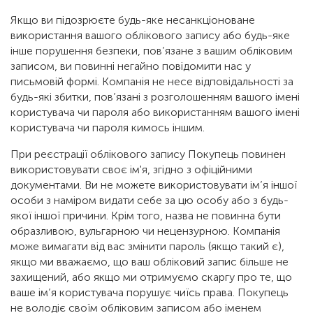
Якщо ви підозрюєте будь-яке несанкціоноване
використання вашого облікового запису або будь-яке
інше порушення безпеки, пов’язане з вашим обліковим
записом, ви повинні негайно повідомити нас у
письмовій формі. Компанія не несе відповідальності за
будь-які збитки, пов’язані з розголошенням вашого імені
користувача чи пароля або використанням вашого імені
користувача чи пароля кимось іншим.
При реєстрації облікового запису Покупець повинен
використовувати своє ім'я, згідно з офіційними
документами. Ви не можете використовувати ім’я іншої
особи з наміром видати себе за цю особу або з будь-
якої іншої причини. Крім того, назва не повинна бути
образливою, вульгарною чи нецензурною. Компанія
може вимагати від вас змінити пароль (якщо такий є),
якщо ми вважаємо, що ваш обліковий запис більше не
захищений, або якщо ми отримуємо скаргу про те, що
ваше ім’я користувача порушує чиїсь права. Покупець
не володіє своїм обліковим записом або іменем