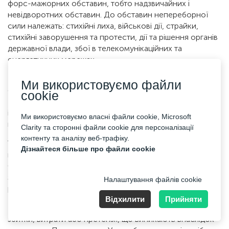
форс-мажорних обставин, тобто надзвичайних і
невідворотних обставин. До обставин непереборної
сили належать: стихійні лиха, військові дії, страйки,
стихійні заворушення та протести, дії та рішення органів
державної влади, збої в телекомунікаційних та
енергетичних мережах.
Компанія не несе відповідальності за роботу та/або
Ми використовуємо файли
безпеку інформаційних каналів, які використовуються
cookie
Покупцем для доступу до Сайту, а також за зберігання
інформації, включаючи Квиток, отриманий Покупцем
Ми використовуємо власні файли cookie, Microsoft
відповідно до цих Умов.
Clarity та сторонні файли cookie для персоналізації
контенту та аналізу веб-трафіку.
Усі претензії або претензії, пов’язані з цими Умовами,
Дізнайтеся більше про файли cookie
повинні бути подані в письмовій формі протягом 10
(десяти) календарних днів з дати їх виникнення. Після
закінчення цього періоду скарги Компанією не
Налаштування файлів cookie
розглядатимуться.
Відхилити
Прийняти
Покупець погоджується відшкодувати Компанії будь-які
збитки, витрати або претензії, що виникають внаслідок