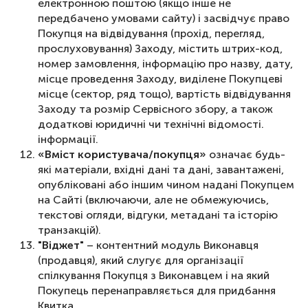
електронною поштою (якщо інше не
передбачено умовами сайту) і засвідчує право
Покупця на відвідування (прохід, перегляд,
прослуховування) Заходу, містить штрих-код,
номер замовлення, інформацію про назву, дату,
місце проведення Заходу, виділене Покупцеві
місце (сектор, ряд тощо), вартість відвідування
Заходу та розмір Сервісного збору, а також
додаткові юридичні чи технічні відомості.
інформації.
«Вміст користувача/покупця»
означає будь-
які матеріали, вхідні дані та дані, завантажені,
опубліковані або іншим чином надані Покупцем
на Сайті (включаючи, але не обмежуючись,
текстові огляди, відгуки, метадані та історію
транзакцій).
"Віджет"
– контентний модуль Виконавця
(продавця), який слугує для організації
спілкування Покупця з Виконавцем і на який
Покупець перенаправляється для придбання
Квитка.