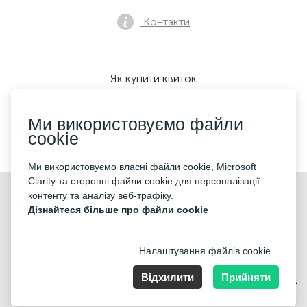
Контакти
Як купити квиток
Ми використовуємо файли
cookie
Ми приймаємо:
Ми використовуємо власні файли cookie, Microsoft
Clarity та сторонні файли cookie для персоналізації
©2026 «KONTRAMARKA OÜ» Всі права захищені
контенту та аналізу веб-трафіку.
Дізнайтеся більше про файли cookie
Налаштування файлів cookie
Відхилити
Прийняти
Harju maakond, Tallinn, Kesklinna linnaosa, Pärnu mnt 139b, 11317
Estonia. Company Nr: 14693656